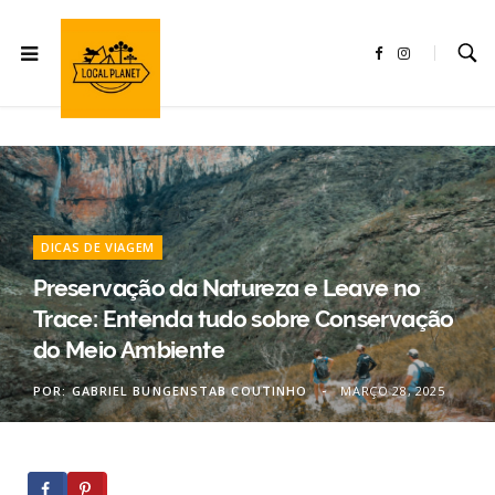
F
I
a
n
c
s
e
t
b
a
o
g
o
r
k
a
m
DICAS DE VIAGEM
Preservação da Natureza e Leave no
Trace: Entenda tudo sobre Conservação
do Meio Ambiente
POR:
GABRIEL BUNGENSTAB COUTINHO
MARÇO 28, 2025