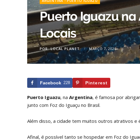
ARGENTINA - PUERTO IGUAZU
Puerto Iguazu na
Locais
POR:
LOCAL PLANET
MARÇO 7, 2025
Facebook
228
Pinterest
Puerto Iguazu
, na
Argentina
, é famosa por abriga
junto com Foz do Iguaçu no Brasil.
Além disso, a cidade tem muitos outros atrativos e é
Afinal, é possível tanto se hospedar em Foz do Igua