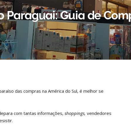
o Paraguai: Guia de Com
o paraíso das compras na América do Sul, é melhor se
e depara com tantas informações,
shoppings,
vendedores
sistir.