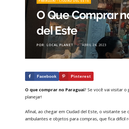
PARAGUAI - CIUDAD DEL ESTE
O Que Comprar n
del Este
POR:
LOCAL PLANET
ABRIL 24, 2023
Facebook
Pinterest
O que comprar no Paraguai
? Se você vai visitar 
planejar!
Afinal, ao chegar em Ciudad del Este, o visitante s
ambulantes e objetos para compras, que fica difícil re