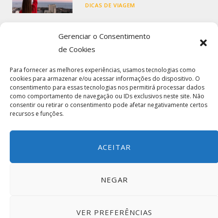
DICAS DE VIAGEM
Seguro Viagem Internacional: O
Gerenciar o Consentimento
Que É, Como Funciona e Como
de Cookies
Contratar
Para fornecer as melhores experiências, usamos tecnologias como
DICAS DE VIAGEM
cookies para armazenar e/ou acessar informações do dispositivo. O
consentimento para essas tecnologias nos permitirá processar dados
como comportamento de navegação ou IDs exclusivos neste site. Não
Comparar Seguro Viagem: Guia
consentir ou retirar o consentimento pode afetar negativamente certos
Completo para Escolher o Melhor
recursos e funções.
Plano
DICAS DE VIAGEM
ACEITAR
NEGAR
© 2025 Local Planet
VER PREFERÊNCIAS