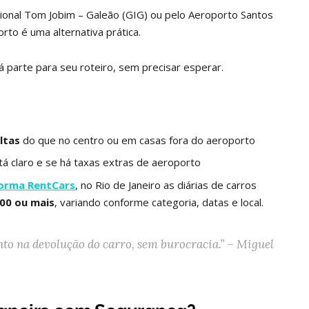
cional Tom Jobim – Galeão (GIG) ou pelo Aeroporto Santos
rto é uma alternativa prática.
já parte para seu roteiro, sem precisar esperar.
ltas
do que no centro ou em casas fora do aeroporto
stá claro e se há taxas extras de aeroporto
orma RentCars
, no Rio de Janeiro as diárias de carros
100 ou mais
, variando conforme categoria, datas e local.
nto na devolução do carro, sem burocracia.” – Miguel